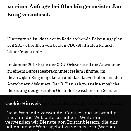
zu einer Anfrage bei Oberbürgermeister Jan
Einig veranlasst.
Hintergrund ist, dass der in Rede stehende Bebauungsplan
seit 2017 öffentlich von beiden CDU-Stadträten kritisch
hinterfragt wurde.
Im Januar 2017 hatte der CDU-Ortsverband die Anwohner
zu einem Bürgergespräch unter freiem Himmel im
Beverwijker Ring eingeladen und das Bauvorhaben mit den
Anwohnern diskutiert. Der B-Plan sah zwar eine mögliche
Bebauung des gesamten Geländes zwischen den Schulen
u.a. mit einem Markt vor, aber für die CDU-Politiker stellte
Cookie Hinweis
sich 2017 auch die grundsätzliche Frage, ob bei der Vielzahl
der Märkte im nahen Gewerbegebiet ein solcher „Laden“
Diese Webseite verwendet Cookies, die notwendig
überhaupt Sinn macht.
sind, um die Webseite zu nutzen. Weiterhin
verwenden wir Dienste von Drittanbietern, die uns
helfen, unser Webangebot zu verbessern (Website-
Der Ortsverbandsvorstand war der einhelligen Meinung,