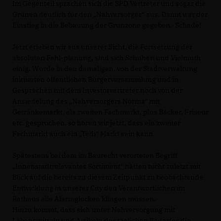
Im Gegenteil sprachen sich die SPD Vertreter und sogar die
Grünen deutlich für den „Nahversorger“ aus. Damit war der
Einstieg in die Bebauung der Grünzone gegeben. Schade!
Jetzt erleben wir aus unserer Sicht, die Fortsetzung der
absoluten Fehl-planung, sind sich Schuhen und Vielmuth
einig. Wurde in den damaligen, von der Stadtverwaltung
initiierten öffentlichen Bürgerversammlung und in
Gesprächen mit dem Investorvertreter noch von der
Ansiedelung des „Nahversorgers Norma“ mit
Getränkemarkt, als zweiten Fachmarkt, plus Bäcker, Friseur
etc. gesprochen, so hören wir jetzt, dass ein zweiter
Fachmarkt auch ein „Tedi“ Markt sein kann.
Spätestens bei dem im Baurecht verorteten Begriff
Innenstadtrelevantes Sortiment“ hätten nicht zuletzt mit
Blick auf die bereits zu diesem Zeitpunkt zu beobachtende
Entwicklung in unserer City den Verantwortlichen im
Rathaus alle Alarmglocken klingen müssen.
Hinzu kommt, dass sich unter Nahversorgung mit
Lebensmitteln und Artikeln des täglichen Bedarfes die