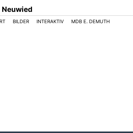
 Neuwied
RT
BILDER
INTERAKTIV
MDB E. DEMUTH
Mitgliederversammlung mit
Mitgliederversammlung am
Neuwahl des Vorstandes
11.12.2024