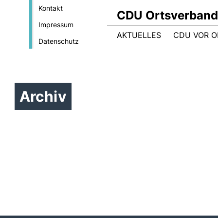
Kontakt
CDU Ortsverband
Impressum
AKTUELLES
CDU VOR O
Datenschutz
Archiv
Diskussionsveranstaltung
Abschiedsrede von Erwin
am 19.11.2025
Rüddel