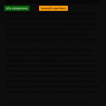
Alle akzeptieren
Auswahl speichern
Thorsten Dreistein-Faustmann und Martin Monzen haben
für die Entzerrung des Verkehrs vor den Schulen die Idee
entwickelt, dass man den Eltern, die ihre Kinder mit dem
eigenen Fahrzeug zur Schule bringen, in der Nähe der
Schulen Parkflächen anbieten sollte. Dort können die
Kinder sicher aussteigen und sich in Ruhe verabschieden.
Daraufhin wurde mit dem Marktleiter von Expert Klein
Elektrohandel Neuwied, Herrn Markus Mauer, Kontakt
aufgenommen und nachgefragt, ob man den Eltern jeden
Morgen vor Beginn der Geschäftsöffnungszeiten (ab 9.00
Uhr) den Kundenparkplatz zur Verfügung stellen könnte,
um dort ihre Kinder sicher aussteigen zu lassen – als sog.
Park-Kiss&Go“-Zone. Anschließend könnten die Eltern
wieder in den fließenden Verkehr der Engerser Landstraße
zurückkehren, um von dort weiter zu ihrem Ziel zu fahren.
Der Kundenparkplatz von Expert Klein liegt in kurzer