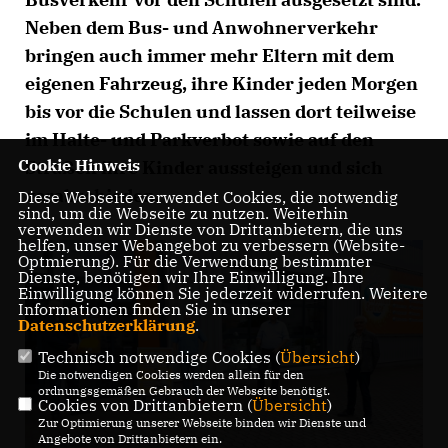
Neben dem Bus- und Anwohnerverkehr
bringen auch immer mehr Eltern mit dem
eigenen Fahrzeug, ihre Kinder jeden Morgen
bis vor die Schulen und lassen dort teilweise
im Halte- und Parkverbot sowie auf den
Cookie Hinweis
Straßen ihre Kinder aussteigen und sich
verabschieden.
Diese Webseite verwendet Cookies, die notwendig
sind, um die Webseite zu nutzen. Weiterhin
verwenden wir Dienste von Drittanbietern, die uns
helfen, unser Webangebot zu verbessern (Website-
Optmierung). Für die Verwendung bestimmter
Dienste, benötigen wir Ihre Einwilligung. Ihre
Einwilligung können Sie jederzeit widerrufen. Weitere
Informationen finden Sie in unserer
Datenschutzerklärung
.
Technisch notwendige Cookies (
Übersicht
)
Die notwendigen Cookies werden allein für den
ordnungsgemäßen Gebrauch der Webseite benötigt.
Cookies von Drittanbietern (
Übersicht
)
Zur Optimierung unserer Webseite binden wir Dienste und
Angebote von Drittanbietern ein.