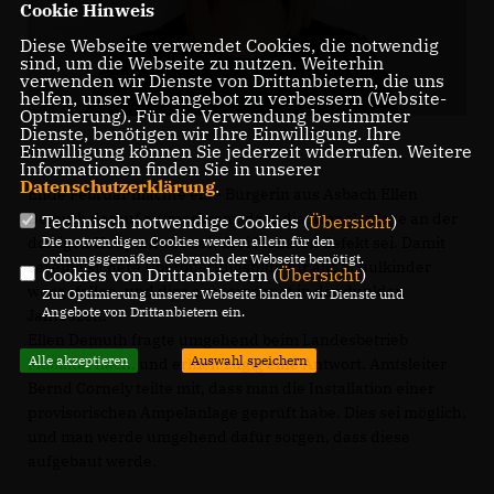
Cookie Hinweis
Diese Webseite verwendet Cookies, die notwendig
sind, um die Webseite zu nutzen. Weiterhin
verwenden wir Dienste von Drittanbietern, die uns
helfen, unser Webangebot zu verbessern (Website-
Optmierung). Für die Verwendung bestimmter
Dienste, benötigen wir Ihre Einwilligung. Ihre
Einwilligung können Sie jederzeit widerrufen. Weitere
Informationen finden Sie in unserer
Datenschutzerklärung
.
Ende Februar machte eine Bürgerin aus Asbach Ellen
Demuth darauf aufmerksam, dass die Ampelanlage an der
Technisch notwendige Cookies (
Übersicht
)
dortigen Hauptstraße seit drei Monaten defekt sei. Damit
Die notwendigen Cookies werden allein für den
ordnungsgemäßen Gebrauch der Webseite benötigt.
sei eine sichere Überquerungshilfe für alle Schulkinder
Cookies von Drittanbietern (
Übersicht
)
weggefallen, und dies ausgerechnet in der dunklen
Zur Optimierung unserer Webseite binden wir Dienste und
Angebote von Drittanbietern ein.
Jahreszeit.
Ellen Demuth fragte umgehend beim Landesbetrieb
Alle akzeptieren
Auswahl speichern
Mobilität nach, und erhielt zügig eine Antwort. Amtsleiter
Bernd Cornely teilte mit, dass man die Installation einer
provisorischen Ampelanlage geprüft habe. Dies sei möglich,
und man werde umgehend dafür sorgen, dass diese
aufgebaut werde.