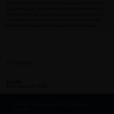
Ellen Demuth betont: „Als ich der besorgten Bürgerin noch
am gleichen Tag diese erfreuliche Nachricht überbrachte,
teilte mir diese mit, dass die Ampelanlage schon steht. Es
freut mich, dass so innerhalb von zwei Wochen auf dem
kleinen Dienstweg ein Problem gelöst werden konnte.“
13.03.2024
Quelle:
Ellen Demuth MdB
Herzlich Willkommen beim CDU Ortsverband
Neuwied