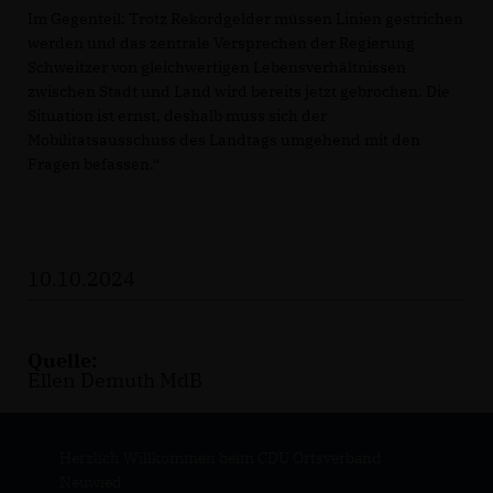
Im Gegenteil: Trotz Rekordgelder müssen Linien gestrichen
werden und das zentrale Versprechen der Regierung
Schweitzer von gleichwertigen Lebensverhältnissen
zwischen Stadt und Land wird bereits jetzt gebrochen. Die
Situation ist ernst, deshalb muss sich der
Mobilitätsausschuss des Landtags umgehend mit den
Fragen befassen.“
10.10.2024
Quelle:
Ellen Demuth MdB
Herzlich Willkommen beim CDU Ortsverband
Neuwied