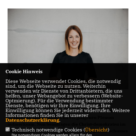
Cookie Hinweis
Diese Webseite verwendet Cookies, die notwendig
sind, um die Webseite zu nutzen. Weiterhin
verwenden wir Dienste von Drittanbietern, die uns
helfen, unser Webangebot zu verbessern (Website-
Optmierung). Für die Verwendung bestimmter
Dienste, benötigen wir Ihre Einwilligung. Ihre
Einwilligung können Sie jederzeit widerrufen. Weitere
Auf diese Problematik machte CDU-Fraktionschef
Informationen finden Sie in unserer
Gordon Schnieder bereits im vergangenen Plenum
Datenschutzerklärung
.
aufmerksam. Nun beantragen die Christ-demokraten im
Technisch notwendige Cookies (
Übersicht
)
Landtag eine Sondersitzung des zuständigen Ausschusses
Die notwendigen Cookies werden allein für den