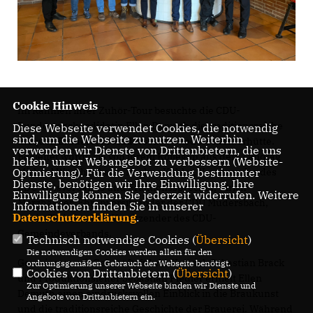
Cookie Hinweis
Im Rahmen ihrer Zuhör-Tour besuchte die CDU-
Bundestagskandidatin Ellen Demuth die traditionsreiche
Diese Webseite verwendet Cookies, die notwendig
sind, um die Webseite zu nutzen. Weiterhin
Erzquell Brauerei in Mudersbach-Niederschelderhütte.
verwenden wir Dienste von Drittanbietern, die uns
Begleitet wurde sie von ihrem Kollegen aus dem Landtag
helfen, unser Webangebot zu verbessern (Website-
Michael Wäschenbach, Markus Köhler, Vorsitzender des
Optmierung). Für die Verwendung bestimmter
Dienste, benötigen wir Ihre Einwilligung. Ihre
CDU-Ortsverbands und Fraktionssprecher, Ulrich
Einwilligung können Sie jederzeit widerrufen. Weitere
Merzhäuser, Ehrenvorsitzender der CDU Mudersbach,
Informationen finden Sie in unserer
Datenschutzerklärung
.
sowie Christian Ruf, Vorsitzender des CDU-
Gemeindeverbands.
Technisch notwendige Cookies (
Übersicht
)
Die notwendigen Cookies werden allein für den
Gemeinsam mit Geschäftsführer Vertrieb Sebastian Brack
ordnungsgemäßen Gebrauch der Webseite benötigt.
Cookies von Drittanbietern (
Übersicht
)
und Produktionsleiter Sebastian Fiedler erhielt Ellen
Zur Optimierung unserer Webseite binden wir Dienste und
Demuth einen eindrucksvollen Einblick in die Braukunst
Angebote von Drittanbietern ein.
und die traditionsreiche Geschichte der Brauerei. Während