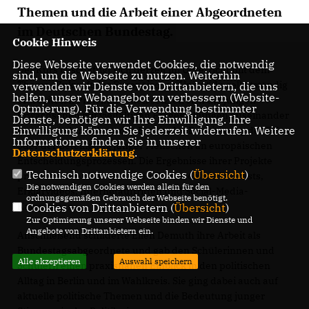
Themen und die Arbeit einer Abgeordneten
im Deutschen Bundestag.
Cookie Hinweis
Diese Webseite verwendet Cookies, die notwendig
Der Kurs beschäftigt sich derzeit im Unterricht mit dem
sind, um die Webseite zu nutzen. Weiterhin
Thema „Zukunft der Europäischen Union“. In selbstständig
verwenden wir Dienste von Drittanbietern, die uns
helfen, unser Webangebot zu verbessern (Website-
erarbeiteten Projektarbeiten setzten sich die jungen
Optmierung). Für die Verwendung bestimmter
Erwachsenen mit vielfältigen Fragestellungen auseinander
Dienste, benötigen wir Ihre Einwilligung. Ihre
Einwilligung können Sie jederzeit widerrufen. Weitere
– etwa mit den Folgen des Brexit, der Erweiterung der EU
Informationen finden Sie in unserer
oder der Beteiligung junger Menschen an europäischen
Datenschutzerklärung
.
Entscheidungsprozessen. Die Ergebnisse ihrer Projekte
Technisch notwendige Cookies (
Übersicht
)
präsentierten sie in kreativen Formaten wie Podcasts,
Die notwendigen Cookies werden allein für den
Erklärvideos, Internetauftritten und Social-Media-
ordnungsgemäßen Gebrauch der Webseite benötigt.
Kampagnen.
Cookies von Drittanbietern (
Übersicht
)
Zur Optimierung unserer Webseite binden wir Dienste und
Angebote von Drittanbietern ein.
Anschließend schilderte Ellen Demuth ihre Arbeit als
Bundestagsabgeordnete und gab den Schülerinnen und
Alle akzeptieren
Auswahl speichern
Schülern einen praxisnahen Einblick in den politischen
Alltag in Berlin und im Wahlkreis. Sie ging dabei auch auf
aktuelle politische Themen und die Bedeutung junger